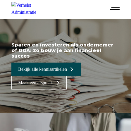
menu
Financiële administratie
Salaris & HR
Jaarrekeningen
Sparen en investeren als ondernemer
Combi jr-adviseur/ICT
Belastingaangifte
of DGA: zo bouw je aan financieel
succes
Junior-adviseur
Bedrijfsopvolging
Werkwijze
ICT-medewerker
Online administratie
Bekijk alle kennisartikelen
Maak een afspraak
Maak een afspraak