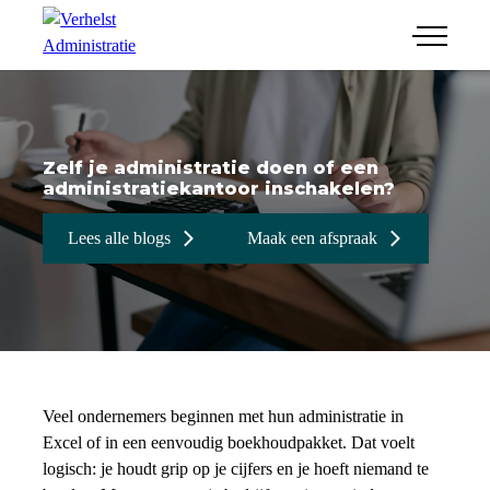
menu
Financiële administratie
Salaris & HR
Jaarrekeningen
Zelf je administratie doen of een
Combi jr-adviseur/ICT
Belastingaangifte
administratiekantoor inschakelen?
Junior-adviseur
Bedrijfsopvolging
Werkwijze
Lees alle blogs
Maak een afspraak
ICT-medewerker
Online administratie
Maak een afspraak
Veel ondernemers beginnen met hun administratie in
Excel of in een eenvoudig boekhoudpakket. Dat voelt
logisch: je houdt grip op je cijfers en je hoeft niemand te