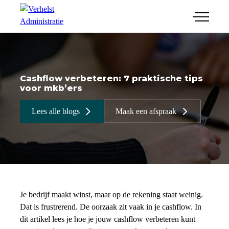
menu
Financiële administratie
Salaris & HR
Jaarrekeningen
Cashflow verbeteren: 7 praktische tips
Combi jr-adviseur/ICT
Belastingaangifte
voor mkb’ers
Junior-adviseur
Bedrijfsopvolging
Werkwijze
Lees alle blogs
Maak een afspraak
ICT-medewerker
Online administratie
Maak een afspraak
Je bedrijf maakt winst, maar op de rekening staat weinig.
Dat is frustrerend. De oorzaak zit vaak in je cashflow. In
dit artikel lees je hoe je jouw cashflow verbeteren kunt