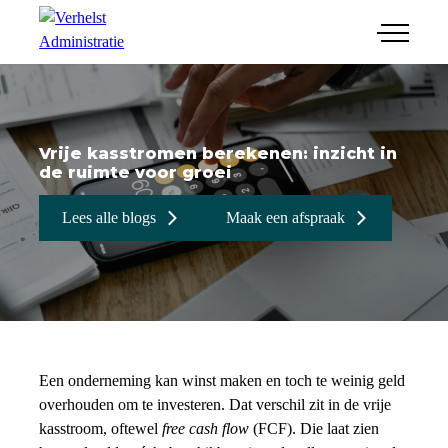
menu
Financiële administratie
Salaris & HR
Jaarrekeningen
Vrije kasstromen berekenen: inzicht in
Combi jr-adviseur/ICT
Belastingaangifte
de ruimte voor groei
Junior-adviseur
Bedrijfsopvolging
Werkwijze
Lees alle blogs
Maak een afspraak
ICT-medewerker
Online administratie
Maak een afspraak
Een onderneming kan winst maken en toch te weinig geld
overhouden om te investeren. Dat verschil zit in de vrije
kasstroom, oftewel
free cash flow
(FCF). Die laat zien